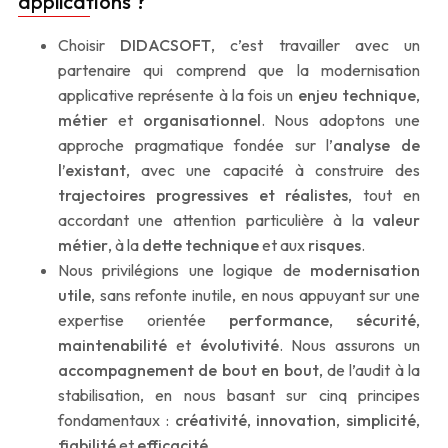
applications ?
Choisir
DIDACSOFT
, c’est travailler avec un
partenaire qui comprend que la modernisation
applicative représente à la fois un
enjeu technique
,
métier
et
organisationnel
. Nous adoptons une
approche pragmatique fondée sur l’
analyse de
l’existant
, avec une capacité à construire des
trajectoires progressives et réalistes
, tout en
accordant une attention particulière à la
valeur
métier
, à la
dette technique
et aux
risques
.
Nous privilégions une logique de
modernisation
utile
, sans refonte inutile, en nous appuyant sur une
expertise orientée
performance
,
sécurité
,
maintenabilité
et
évolutivité
. Nous assurons un
accompagnement de bout en bout
, de l’audit à la
stabilisation, en nous basant sur cinq principes
fondamentaux :
créativité
,
innovation
,
simplicité
,
fiabilité
et
efficacité
.